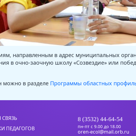
иям, направленным в адрес муниципальных орган
ния в очно-заочную школу «Созвездие» или побе
н можно в разделе
Программы областных профил
 СВЯЗЬ
8 (3532) 44-64-54
пн-пт с 9.00 до 18.00
КИ ПЕДАГОГОВ
oren-ecol@mail.orb.ru