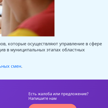
ов, которые осуществляют управление в сфере
див в муниципальных этапах областных
ьных смен
.
Есть жалоба или предложение?
Напишите нам