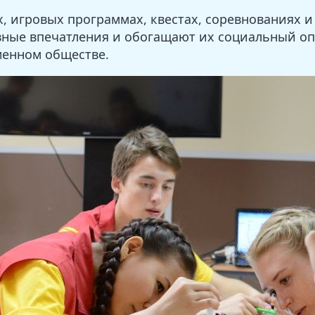
х, игровых программах, квестах, соревнованиях
ивные впечатления и обогащают их социальный о
менном обществе.